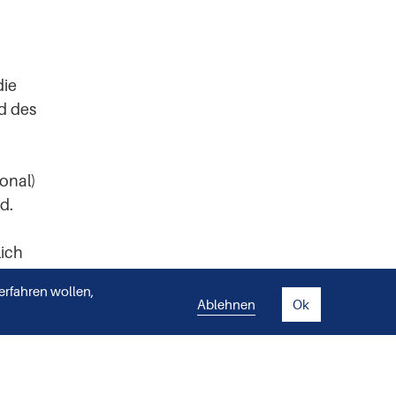
die
d des
onal)
d.
lich
erfahren wollen,
Ablehnen
Ok