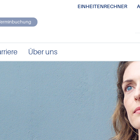
EINHEITENRECHNER
A
Terminbuchung
rriere
Über uns