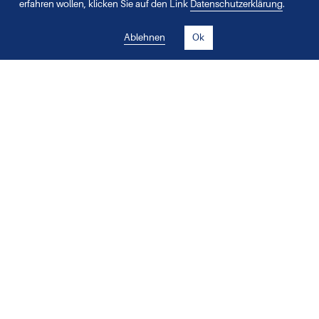
erfahren wollen, klicken Sie auf den Link
Datenschutzerklärung
.
Betreff
Ablehnen
Ok
Nachricht
Maximal 550 Zeichen
Praxisnahe Antworten für MPA's