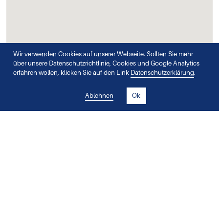
Wir verwenden Cookies auf unserer Webseite. Sollten Sie mehr
über unsere Datenschutzrichtlinie, Cookies und Google Analytics
erfahren wollen, klicken Sie auf den Link
Datenschutzerklärung
.
Ablehnen
Ok
ANGEBOT
REGION
BASEL
Schmerzklinik Basel