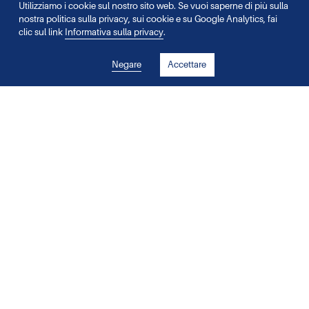
Utilizziamo i cookie sul nostro sito web. Se vuoi saperne di più sulla
nostra politica sulla privacy, sui cookie e su Google Analytics, fai
clic sul link
Informativa sulla privacy
.
Su di noi
Negare
Accettare
Direzione
Gli esperti universitari
Offerte di lavoro
Pubblicazioni
Contatto
Servizio clienti
Corrieri
Sedi
Centri prelievi
Calendario degli eventi